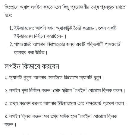
জিতােসে অ্যাপ লগইন করতে হলে কিছু প্রয়োজনীয় তথ্য প্রস্তুত রাখতে
হবে:
ইউজারনেম:
আপনি যখন অ্যাকাউন্ট তৈরি করেছেন, তখন একটি
ইউজারনেম নির্বাচন করেছিলেন।
পাসওয়ার্ড:
আপনার নিরাপত্তার জন্য একটি শক্তিশালী পাসওয়ার্ড
ব্যবহার করা উচিত।
লগইন কিভাবে করবেন
১.
অ্যাপটি খুলুন:
আপনার মোবাইলে জিতােসে অ্যাপটি খুলুন।
২.
লগইন পৃষ্ঠা নির্বাচন করুন:
হোম স্ক্রীনে “লগইন” বোতামে ক্লিক করুন।
৩.
তথ্য প্রবেশ করুন:
আপনার ইউজারনেম এবং পাসওয়ার্ড প্রবেশ করান।
৪.
লগইন ক্লিক করুন:
সব তথ্য সঠিক হলে “লগইন” বোতামে ক্লিক
করুন।