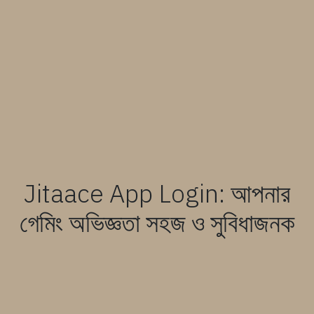
Jitaace App Login: আপনার
গেমিং অভিজ্ঞতা সহজ ও সুবিধাজনক