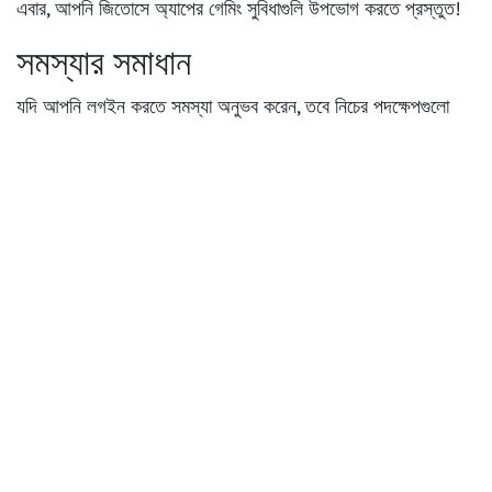
এবার, আপনি জিতােসে অ্যাপের গেমিং সুবিধাগুলি উপভোগ করতে প্রস্তুত!
সমস্যার সমাধান
যদি আপনি লগইন করতে সমস্যা অনুভব করেন, তবে নিচের পদক্ষেপগুলো
অনুসরণ করুন:
পাসওয়ার্ড ভুলে গেছেন:
“পাসওয়ার্ড ভুলে গেছেন?” অপশনে ক্লিক
করুন এবং নির্দেশনা অনুযায়ী নতুন পাসওয়ার্ড তৈরি করুন।
অ্যাকাউন্ট লক হয়েছে:
কিছু সময় পরে আবার চেষ্টা করুন। যদি সমস্যা
persist করে, তাহলে গ্রাহক সেবার সাথে যোগাযোগ করুন।
কেন জিতােসে অ্যাপ ব্যবহার করবেন?
জিতােসে অ্যাপ ব্যবহার করার অনেক সুবিধা রয়েছে:
নিরাপত্তা:
প্ল্যাটফর্মটি নিরাপত্তার ক্ষেত্রে উচ্চ মানের এবং আপনার
ব্যক্তিগত তথ্য সুরক্ষিত রাখে।
বিভিন্ন গেমস:
এখানে স্লট, টেবিল গেমস, লাইভ ক্যাসিনো ইত্যাদি